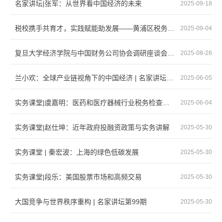
名家讲坛|张军：从世界看中国经济的未来
2025-09-18
税校携手共育才，实践赋能助发展——黄浦区税务局与复旦大学经济学院联合开展优秀大学生暑期...
2025-09-04
复旦大学经济学院与中国财务公司协会调研座谈会成功举行
2025-08-26
兰小欢：全球产业链视角下的中国经济 | 名家讲坛第100期
2025-06-05
实务课堂|虞嘉明：医药和医疗器械行业税务检查要点与金税四期解读
2025-06-04
实务课堂|赵仕坤：近年政府投融资政策与实务讲解
2025-05-30
实务课堂 | 秦宏波：上海的绿色低碳发展
2025-05-30
实务课堂|段乐：美国股票市场和高频交易
2025-05-30
大国竞争与世界秩序重构 | 名家讲坛第99期
2025-05-30