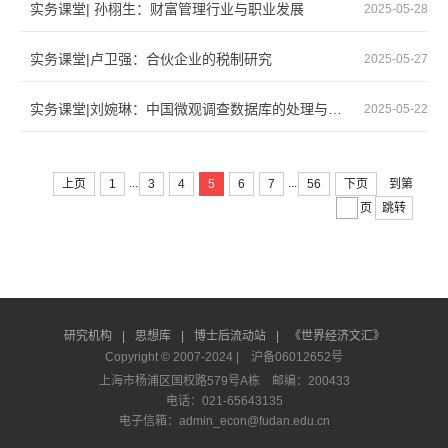
实务课堂| 孙栩生：财富管理行业与职业发展
2025-05-28
实务课堂|卢卫强：合伙企业的税制研究
2025-05-27
实务课堂|刘婉琳：中国微观调查数据库的处理与应用
2025-05-22
...
...
上页
1
3
4
5
6
7
56
下页
到第
页
跳转
研究机构
|
思想库
|
博士后流动站
|
《世界经济文汇》
Copyright © 2007-2024 |
沪备06012652号
上海市杨浦区国权路579号A栋 邮编：200433
电话：021-65643135
电子信箱：admin_econ@fudan.edu.cn