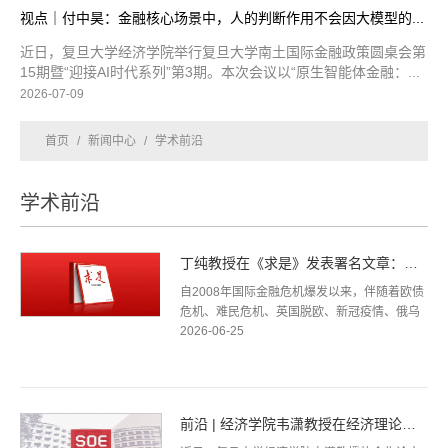
视点｜付中昊：金融核心场景中，人的判断作用不会因大模型的...
近日，复旦大学经济学院举行复旦大学南土国际金融政策圆桌会第
15期暨“迎接AI时代系列”第3期。本次会议以“原生智能体金融：...
2026-07-09
首页
/
新闻中心
/
学术前沿
学术前沿
丁纯教授在《求是》发表署名文章：欧洲经济增长困境与政治光...
自2008年国际金融危机爆发以来，伴随着欧债
危机、难民危机、英国脱欧、新冠疫情、俄乌
2026-06-25
冲突、美以伊冲突等一系列内外冲击，欧洲经
济增长持续疲弱，创新动能不足，产业空...
前沿 | 经济学院韦潇教授在经济理论领域顶级期刊Theoretical ...