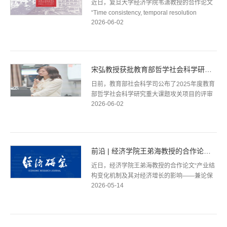
近日，复旦大学经济学院韦潇教授的合作论文
“Time consistency, temporal resolution
2026-06-02
indifference, and the separation of time and
risk”在经济理论领域国际顶级期刊...
宋弘教授获批教育部哲学社会科学研究重大课题攻关项目
日前，教育部社会科学司公布了2025年度教育
部哲学社会科学研究重大课题攻关项目的评审
2026-06-02
结果。由经济学院宋弘教授作为首席专家牵头
申报的课题《就业影响评价机制研究》获...
前沿 | 经济学院王弟海教授的合作论文发表于《经济研究》
近日，经济学院王弟海教授的合作论文“产业结
构变化机制及其对经济增长的影响——兼论保
2026-05-14
持制造业合理比重的必要性”在《经济研究》
2026年第4期发表。作者简介王弟海 复...