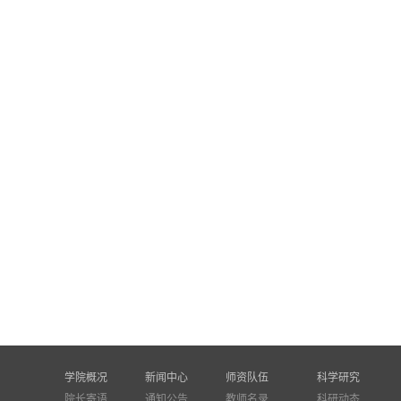
学院概况
新闻中心
师资队伍
科学研究
院长寄语
通知公告
教师名录
科研动态