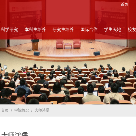
首页
科学研究
本科生培养
研究生培养
国际合作
学生天地
校
首页
/
学院概况
/
大师鸿儒
大师鸿儒