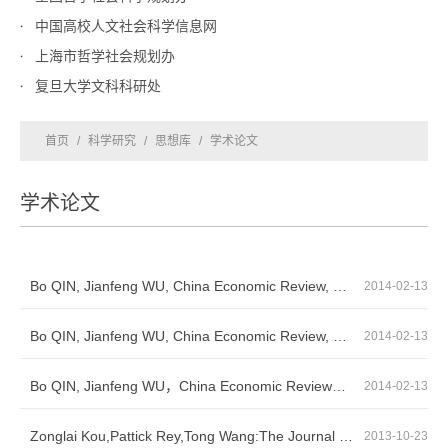
中国高校人文社会科学信息网
上海市哲学社会规划办
复旦大学文科科研处
首页
/
科学研究
/
思想库
/
学术论文
学术论文
Bo QIN, Jianfeng WU, China Economic Review, Does urban concentration mitigate CO2 emiss...
2014-02-13
Bo QIN, Jianfeng WU, China Economic Review, Does urban concentration mitigate CO2 emiss...
2014-02-13
Bo QIN, Jianfeng WU，China Economic Review，Does urban concentration mitigate CO2 emiss...
2014-02-13
Zonglai Kou,Pattick Rey,Tong Wang:The Journal Of Industaial Economics（2013.9）— Non-O...
2013-10-23