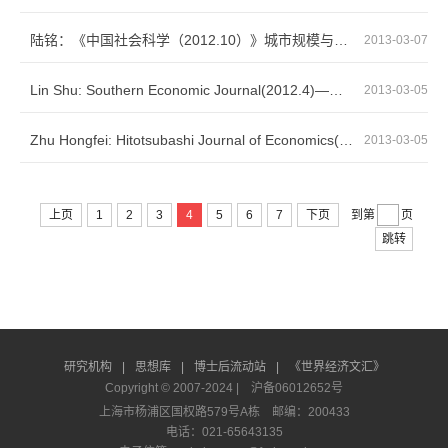
陆铭：《中国社会科学（2012.10）》城市规模与包容性就业
2013-03-07
Lin Shu: Southern Economic Journal(2012.4)—What to Target?Inflation or Exchange Rate
2013-03-05
Zhu Hongfei: Hitotsubashi Journal of Economics(2012.6)—Could Education Retain Farmers ...
2013-03-05
上页
1
2
3
4
5
6
7
下页
到第
页
跳转
研究机构
|
思想库
|
博士后流动站
|
《世界经济文汇》
Copyright © 2007-2024 |
沪备06012652号
上海市杨浦区国权路579号A栋 邮编：200433
电话：021-65643135