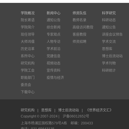
学院概况
新闻中心
师资队伍
科学研究
院长寄语
通知公告
教师名录
科研动态
学院简介
综合新闻
高级访问教授
通知公告
现任领导
专家观点
客座教授
讲座会议预告
大师鸿儒
人物专访
师资招聘
学术交流
历史沿革
学术前沿
思想库
系所中心
党建信息
博士后流动站
研究机构
视频动态
学术刊物
学院工会
宣传资料
科研统计
职能部门
疫情与经济
委员会
下载中心
研究机构
|
思想库
|
博士后流动站
|
《世界经济文汇》
Copyright © 2007-2024 |
沪备06012652号
上海市杨浦区国权路579号A栋 邮编：200433