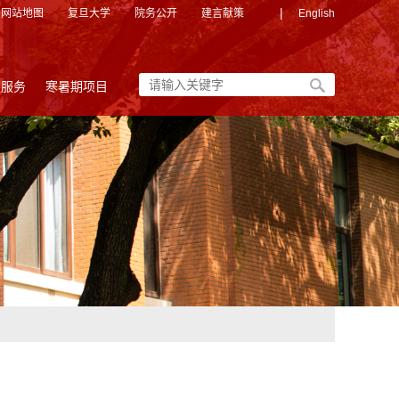
|
网站地图
复旦大学
院务公开
建言献策
English
友服务
寒暑期项目