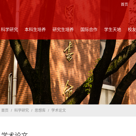
首页
科学研究
本科生培养
研究生培养
国际合作
学生天地
校
首页
/
科学研究
/
思想库
/
学术论文
学术论文