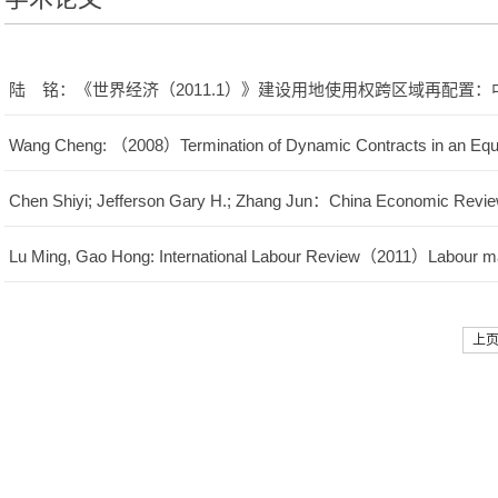
陆 铭：《世界经济（2011.1）》建设用地使用权跨区域再配置
Wang Cheng: （2008）Termination of Dynamic Contracts in an Equil
Chen Shiyi; Jefferson Gary H.; Zhang Jun：China Economic Rev
Lu Ming, Gao Hong: International Labour Review（2011）Labour mark
上