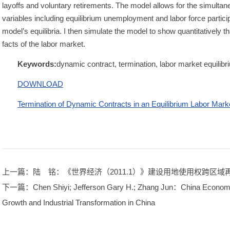
layoffs and voluntary retirements. The model allows for the simultan
variables including equilibrium unemployment and labor force particip
model’s equilibria. I then simulate the model to show quantitatively th
facts of the labor market.
Keywords:
dynamic contract, termination, labor market equilibr
DOWNLOAD
Termination of Dynamic Contracts in an Equilibrium Labor Mark
上一篇
：陆 铭：《世界经济（2011.1）》建设用地使用权跨区
下一篇
：Chen Shiyi; Jefferson Gary H.; Zhang Jun：China Econom
Growth and Industrial Transformation in China