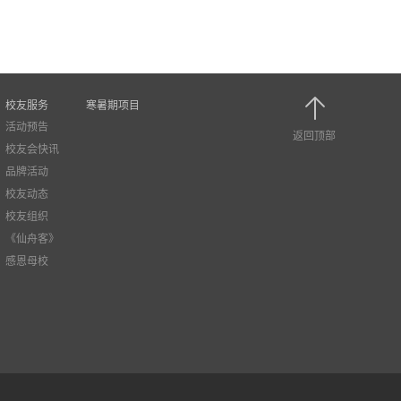
校友服务
寒暑期项目
活动预告
返回顶部
校友会快讯
品牌活动
校友动态
校友组织
《仙舟客》
感恩母校