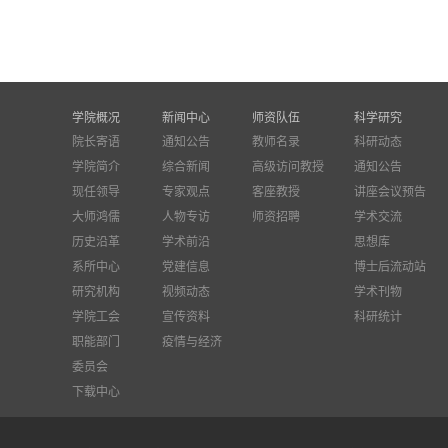
学院概况
新闻中心
师资队伍
科学研究
院长寄语
通知公告
教师名录
科研动态
学院简介
综合新闻
高级访问教授
通知公告
现任领导
专家观点
客座教授
讲座会议预告
大师鸿儒
人物专访
师资招聘
学术交流
历史沿革
学术前沿
思想库
系所中心
党建信息
博士后流动站
研究机构
视频动态
学术刊物
学院工会
宣传资料
科研统计
职能部门
疫情与经济
委员会
下载中心