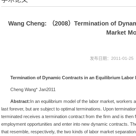
Wang Cheng: （2008）Termination of Dynamic
Market Mo
发布日期：2011-01-2
Termination of Dynamic Contracts in an Equilibrium Labor
Cheng Wang* Jan2011
Abstract:
In an equilibrium model of the labor market, workers a
last forever, but are subject to optimal terminations. Upon terminati
terminated receives a termination contract from the firm and is then 
employment opportunities and enter into new dynamic contracts. The
that resemble, respectively, the two kinds of labor market separations