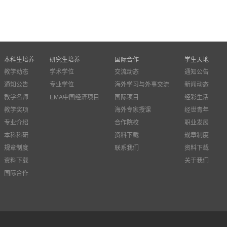
本科生培养
研究生培养
国际合作
学生天地
教学动态
学术学位
交流动态
通知公告
通知公告
专业学位
海外学习与外事交流
新闻动态
教学名师
EMA中国经济项目
国际项目
经彩生活
教学奖项
海外专家授课
经世青年
专业介绍
合作院校
职业发展
本科科研
资料下载
规章制度
规章制度
联系我们
资料下载
资料下载
关于我们
国际合作