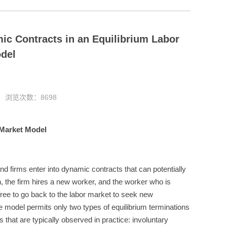
 Contracts in an Equilibrium Labor
del
5 浏览次数：
8698
 Market Model
nd firms enter into dynamic contracts that can potentially
on, the firm hires a new worker, and the worker who is
free to go back to the labor market to seek new
 model permits only two types of equilibrium terminations
 that are typically observed in practice: involuntary