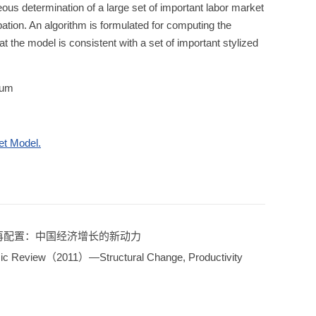
eous determination of a large set of important labor market
ation. An algorithm is formulated for computing the
at the model is consistent with a set of important stylized
ium
et Model.
域再配置：中国经济增长的新动力
ic Review（2011）—Structural Change, Productivity