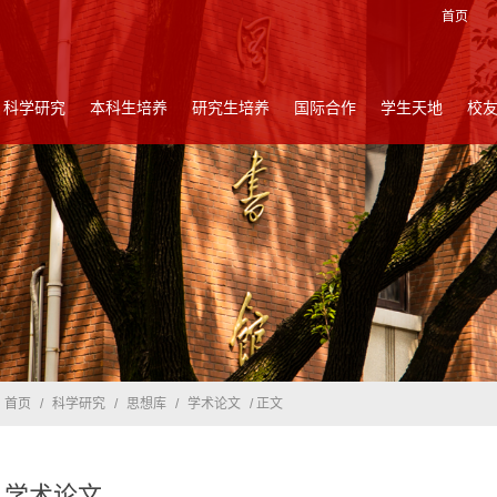
首页
科学研究
本科生培养
研究生培养
国际合作
学生天地
校
首页
/
科学研究
/
思想库
/
学术论文
/ 正文
学术论文