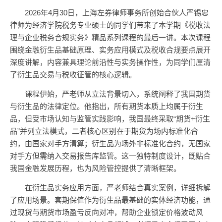
2026年4月30日，上海左券律师事务所创始合伙人严锡忠
律师为经济学院税务专业硕士的同学们带来了本学期《税收法
理与企业税务合规实务》精品系列课程的最后一讲。本次课程
围绕金融衍生品基础原理、实务应用模式及税收合规要点展开
深度讲解，内容兼具理论前沿性与实务操作性，为同学们厘清
了衍生品交易与税收征管的核心逻辑。
课程伊始，严老师从立法背景切入，系统阐释了我国期货
与衍生品的法律定位。他指出，所有期货本质上均属于衍生
品，但受市场认知与监管实践影响，我国最终采取“期货+衍生
品”并列立法模式，二者核心区别在于期货为场内标准化合
约，由国家对手方清算；衍生品为场外非标准化合约，无国家
对手方但需纳入交易报告库监管。这一独特制度设计，既贴合
我国金融发展历程，也为风险管控提供了清晰框架。
在衍生品实务应用方面，严老师结合真实案例，详细拆解
了应用场景。套期保值作为衍生品最基础的实体经济功能，通
过现货与期货市场盈亏反向对冲，帮助企业锁定价格波动风