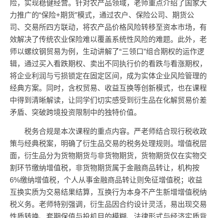
险，实现稳健经营。针对农产品领域，老师重点介绍了国家大
力推广的“保险+期货”模式，通过农户、保险公司、期货公
司、交易所四方联动，将农产品价格风险转移至资本市场，有
效解决了传统农业保险难以覆盖系统性风险的难题。此外，老
师以螺纹钢贸易为例，生动讲解了“三领口”组合期权的运作逻
辑，通过买入看跌期权、卖出不同执行价的看跌与看涨期权，
将企业利润与亏损锁定在固定区间，成为实体企业风险管理的
经典方案。同时，含权贸易、收益互换等创新模式，也在课程
中得到清晰解读，让同学们切实感受到衍生品在化解贸易价差
矛盾、突破跨境投资限制中的独特价值。
税务合规是本次课程的重点内容。严老师结合现行税收政
策与经典税案，明确了衍生品交易的税务处理规则。增值税层
面，衍生品分为货物期货与非货物期货，货物期货仅在实物交
割环节缴纳增值税，非货物期货属于金融商品转让，机构按
6%缴纳增值税，个人从事金融商品转让则免征增值税；收益
互换实质为交易结果结算，互换行为本身不产生新增增值税纳
税义务。老师特别强调，衍生品因合约设计灵活，易出现交易
性质转换、套期保值与投机目的模糊、法律形式与经济实质背