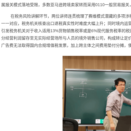
属报关模式落地受限，多数亚马逊跨境卖家转而采用0110一般贸易报
在税务风险讲解环节，两位讲师连贯梳理了赛维模式潜藏的多项涉
一一对应，税务机关核查出口退税真实性时难度大幅上升；同时境内运
引发税务机关对于收入适用
13%货物销售税率或是6%现代服务税率的
分经营利润留存至无实际经营场所与人员的境外销售公司，构成转让定
广告费无法取得国内合规增值税发票，加上跨主体之间费用垫付分摊，