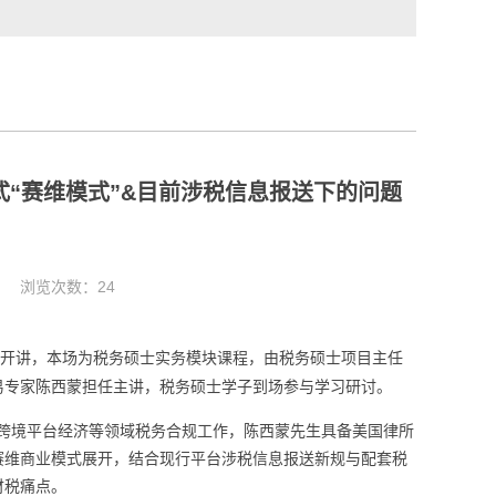
“赛维模式”&目前涉税信息报送下的问题
10 浏览次数：
24
顺利开讲，本场为税务硕士实务模块课程，由税务硕士项目主任
易专家陈西蒙担任主讲，税务硕士学子到场参与学习研讨。
、跨境平台经济等领域税务合规工作，陈西蒙先生具备美国律所
赛维商业模式展开，结合现行平台涉税信息报送新规与配套税
财税痛点。