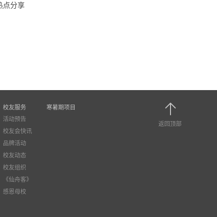
热点分享
校友服务
寒暑期项目
活动预告
返回顶部
校友会快讯
品牌活动
校友动态
校友组织
《仙舟客》
感恩母校