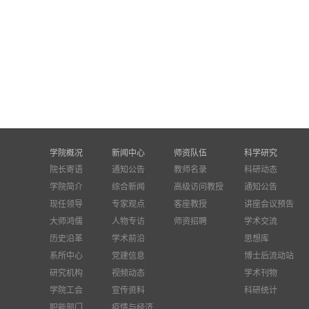
学院概况
新闻中心
师资队伍
科学研究
院长寄语
通知公告
教师名录
科研动态
学院简介
综合新闻
高级访问教授
通知公告
现任领导
专家观点
客座教授
讲座会议预告
大师鸿儒
人物专访
师资招聘
学术交流
历史沿革
学术前沿
思想库
系所中心
党建信息
博士后流动站
研究机构
视频动态
学术刊物
学院工会
宣传资料
科研统计
职能部门
疫情与经济