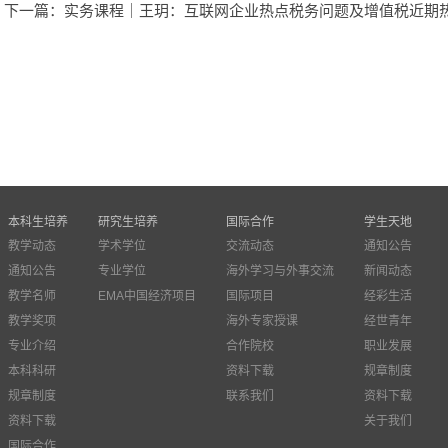
下一篇
：实务课程｜王玥：互联网企业热点税务问题及增值税近期
本科生培养
研究生培养
国际合作
学生天地
教学动态
学术学位
交流动态
通知公告
通知公告
专业学位
海外学习与外事交流
新闻动态
教学名师
EMA中国经济项目
国际项目
经彩生活
教学奖项
海外专家授课
经世青年
专业介绍
合作院校
职业发展
本科科研
资料下载
规章制度
规章制度
联系我们
资料下载
资料下载
关于我们
国际合作