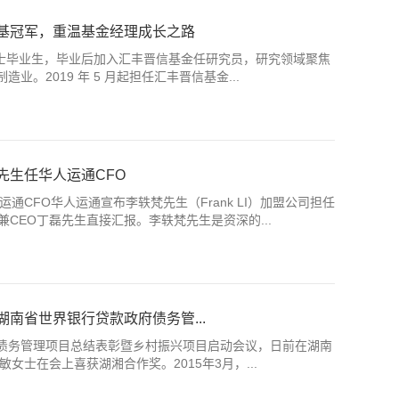
基冠军，重温基金经理成长之路
届硕士毕业生，毕业后加入汇丰晋信基金任研究员，研究领域聚焦
。2019 年 5 月起担任汇丰晋信基金...
先生任华人运通CFO
运通CFO华人运通宣布李轶梵先生（Frank LI）加盟公司担任
CEO丁磊先生直接汇报。李轶梵先生是资深的...
南省世界银行贷款政府债务管...
债务管理项目总结表彰暨乡村振兴项目启动会议，日前在湖南
女士在会上喜获湖湘合作奖。2015年3月，...