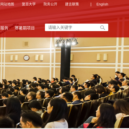
|
网站地图
复旦大学
院务公开
建言献策
English
友服务
寒暑期项目