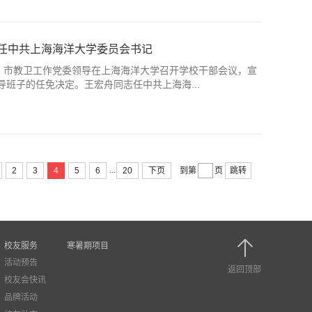
任中共上海海洋大学委员会书记
部、市教卫工作党委领导在上海海洋大学召开学校干部会议，宣
班子的任免决定。王宏舟同志任中共上海海...
...
2
3
4
5
6
20
下页
到第
页
跳转
校友服务
寒暑期项目
活动预告
返回顶部
校友会快讯
品牌活动