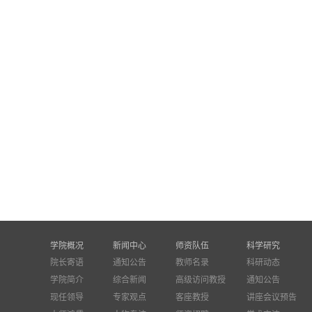
学院概况
新闻中心
师资队伍
科学研究
院长寄语
通知公告
教师名录
科研动态
学院简介
综合新闻
高级访问教授
通知公告
现任领导
专家观点
客座教授
讲座会议预告