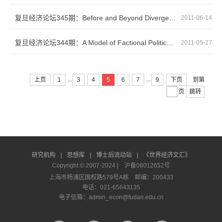
复旦经济论坛345期：Before and Beyond Divergence: The politics of economic change in Chi...
2011-06-14
复旦经济论坛344期：A Model of Factional Political Competition（政党派系竞争理论）
2011-05-27
...
...
上页
1
3
4
5
6
7
9
下页
到第
页
跳转
研究机构
|
思想库
|
博士后流动站
|
《世界经济文汇》
Copyright © 2007-2024 |
沪备06012652号
上海市杨浦区国权路579号A栋 邮编：200433
电话：021-65643135
电子信箱：admin_econ@fudan.edu.cn