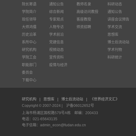
院长寄语
通知公告
教师名录
科研动态
学院简介
综合新闻
高级访问教授
通知公告
现任领导
专家观点
客座教授
讲座会议预告
大师鸿儒
人物专访
师资招聘
学术交流
历史沿革
学术前沿
思想库
系所中心
党建信息
博士后流动站
研究机构
视频动态
学术刊物
学院工会
宣传资料
科研统计
职能部门
疫情与经济
委员会
下载中心
研究机构
|
思想库
|
博士后流动站
|
《世界经济文汇》
Copyright © 2007-2024 |
沪备06012652号
上海市杨浦区国权路579号A栋 邮编：200433
电话：021-65643135
电子信箱：admin_econ@fudan.edu.cn