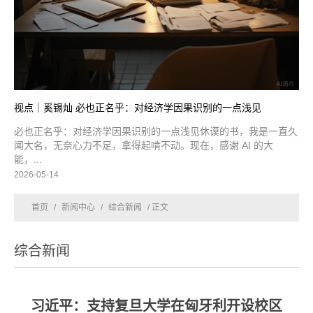
视点｜奚锡灿 必也正名乎：对经济学因果识别的一点浅见
必也正名乎：对经济学因果识别的一点浅见休谟的书，我是一直久
闻大名，无奈心力不足，拿得起啃不动。现在，感谢 AI 的大
能，...
2026-05-14
首页
/
新闻中心
/
综合新闻
/ 正文
综合新闻
习近平：支持复旦大学在匈牙利开设校区