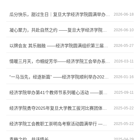
瓜分快乐，甜过生日｜复旦大学经济学院圆满举办 2026年第二季度教职工集体生日会
2026-06-18
凝心聚力，共赴自然之约 ——复旦大学经济学院成功组织2026年教工露营团建活动
2026-06-10
以牌会友 其乐融融 ——经济学院圆满组织第三届教工掼蛋交流赛
2026-05-27
情暖三月天，巾帼绽芳华——经济学院工会举办系列主题活动庆祝“三八”国际妇女节
2026-03-11
“一马当先，经逐新篇” ——经济学院顺利举办2026年教职工迎春茶话会
2026-01-16
经济学院举办第41个教师节系列暖心活动 ——崇师尚教，温润师道，共育师生深情
2025-09-11
经济学院勇夺2025年复旦大学教工拔河比赛团体总冠军
2025-05-22
经济学院工会教职工崇明岛考察活动圆满举行 ——自然生态与养老创新融合之旅
2025-05-22
青梅之约，共话情长
2025-04-29