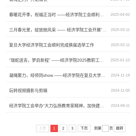
春暖花开季，祝福正当时 ——经济学院工会顺利举办2025年第一季度教职工集体生日会
2025-04-02
三月春光里，绽放她风采 —— 经济学院工会开展“三八”妇女节系列庆祝活动
2025-03-11
复旦大学经济学院工会顺利完成换届选举工作
2025-02-11
“瑞蛇送吉，梦启新程” ——经济学院2025教职工迎春茶话会圆满举行
2025-01-10
凝绳聚力，经师同show ——经济学院在复旦大学教工拔河比赛中荣获团体三等奖
2024-11-19
玩转视频摄影与剪辑
2024-11-05
经济学院工会举办“大力弘扬教育家精神，加快建设教育强国”教师节主题活动
2024-09-11
上页
1
2
3
下页
到第
页
跳转