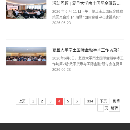
活动回顾 | 复旦大学南土国际金融政策圆桌会第14期暨“国际...
2026 年 6 月 11 日下午，复旦南土国际金融政
策圆桌会第 14 期暨 “国际金融中心建设系列”
2026-06-23
首期活动在复旦大学经济学院1706室举行。会
议由复旦大学国际金融研究中心杨...
复旦大学南土国际金融学术工作坊第2期“数字货币与国际金融”...
2026年6月6日，复旦大学南土国际金融学术工
作坊第2期“数字货币与国际金融”研讨会在复旦
2026-06-23
大学经济学院302兴富报告厅举行。本次工作
坊由复旦大学国际金融研究中心与复旦...
...
上页
1
2
3
4
5
6
334
下页
到第
页
跳转