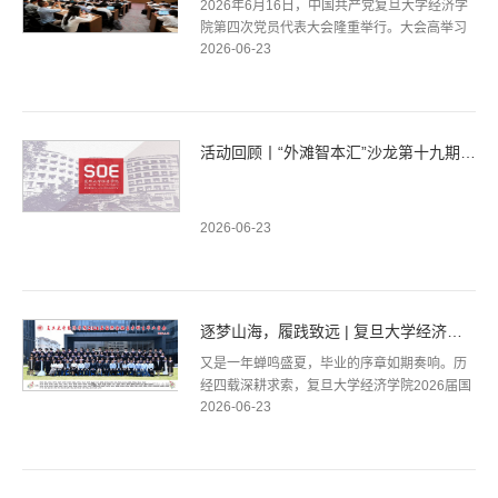
2026年6月16日，中国共产党复旦大学经济学
院第四次党员代表大会隆重举行。大会高举习
2026-06-23
近平新时代中国特色社会主义思想伟大旗帜，
审议通过第三届党委工作报告，选举产生第...
活动回顾丨“外滩智本汇”沙龙第十九期：在创与投的最前沿，...
2026-06-23
逐梦山海，履践致远 | 复旦大学经济学院 2026 届国际金融系本...
又是一年蝉鸣盛夏，毕业的序章如期奏响。历
经四载深耕求索，复旦大学经济学院2026届国
2026-06-23
际金融系全体本科学子圆满完成学业，以过硬
的学识素养、开阔的全球视野，交出了一...