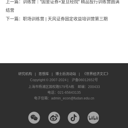
上一篇
：训练营｜“国金证券×复旦经院“ 精品投行训练营圆满
结营
下一篇
：职场训练营 | 天风证券固定收益培训营第三期
研究机构
|
思想库
|
博士后流动站
|
《世界经济文汇》
Copyright © 2007-2024 |
沪备06012652号
上海市杨浦区国权路579号A栋 邮编：200433
电话：021-65643135
电子信箱：admin_econ@fudan.edu.cn