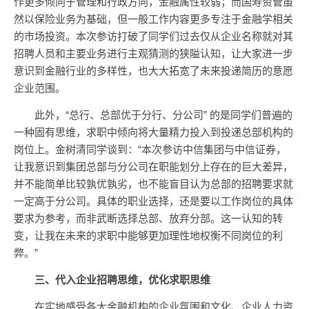
作更多倾向于管理和行政方向，金融属性较弱；而国寿资管虽
然以保险业务为基础，但一般工作内容更多专注于金融学相关
的市场投资。本次参访打破了同学们过去仅从企业名称就对其
招聘人员和主要业务进行主观猜测的狭隘认知，让大家进一步
意识到金融行业的多样性，也大大拓宽了未来投递简历的意愿
企业范围。
此外，“总行、总部优于分行、分公司” 的是同学们普遍的
一种固有思维，求职中倾向将大量精力投入到投递总部机构的
岗位上。金树清同学谈到：“本次参访中信集团与中信证券，
让我意识到集团总部与分公司在职能划分上存在的巨大差异，
并不能简单比较孰优孰劣，也不能盲目认为总部的招聘要求就
一定高于分公司。具体的职业选择，还是要以工作岗位的具体
要求为参考，而非武断选择总部、放弃分部。这一认知的转
变，让我在未来的求职中能够更加理性地权衡不同岗位的利
弊。”
三、代入企业招聘思维，优化求职思维
在实地感受各大金融机构的企业氛围和文化、企业人力资