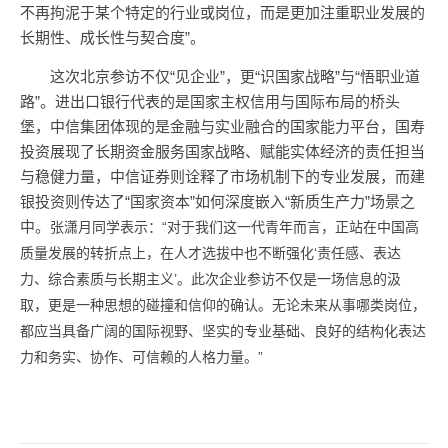
不再拘泥于某个特定的行业或岗位，而是更加注重职业发展的
长期性、成长性与契合度”。
这次北京参访不仅“见企业”，更“识国家战略”与“悟职业道
路”。进出口银行代表的是国家主权信用与国际布局的桥头
堡，中信集团体现的是金融与实业融合的国家能力平台，国寿
投资展现了长期资金服务国家战略、赋能实体经济的责任担当
与稳健力量，中信证券则诠释了市场机制下的专业发展，而建
银投资则传达了“国家资本”如何深度嵌入“新质生产力”场景之
中。
张潇月同学表示：“对于我们这一代青年而言，正站在中国高
质量发展的转折点上，在人才选拔中也不断强化‘责任感、表达
力、综合素质与长期主义’。此次企业参访不仅是一场信息的汲
取，更是一种思想的碰撞和信仰的确认。无论未来从事哪类岗位，
都应当具备广阔的国际视野、坚实的专业基础、良好的结构化表达
力和务实、协作、可信赖的人格力量。”