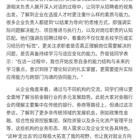
源相关负责人展开深入对话的过程中，让同学从招聘者的视角
出发，了解到企业在选拔人才时更注重什么样的素质与能力。
很多企业负责人都提到“以结果为导向”的思维方式，即强调实
际问题解决能力、项目推进与执行力，以及对岗位职责的认知
匹配。他们强调在招聘过程中，看重的不仅仅是名校学历或实
习经历的“标签”，更关注求职者是否真正理解岗位需要解决的
问题，是否具备持续学习与适应变化的能力。乔俊铭同学表
示：“在这一过程中，我也开始反思自身的能力结构与未来的
学习重点，意识到除了理论知识的扎实掌握，更需要提升实际
应用能力与跨部门沟通的协同能力。”
从企业角度来看，通过与不同机构的交流，同学们得以更
全面地了解当前金融行业的多元发展趋势。此前大家对金融行
业的理解主要集中在传统的银行、券商等路径上，但通过这次
参访，了解到了更多非传统领域的发展机会，例如政策性金
融、综合性投资控股集团、保险资管以及多元化资产管理平台
等，这些机构的业务形态、用人需求以及企业文化各具特色。
“这种‘走出去’的过程极大拓宽了我的视野，也让我对就业方向