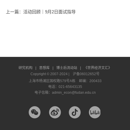
上一篇
：活动回顾｜9月2日面试指导
研究机构
|
思想库
|
博士后流动站
|
《世界经济文汇》
Copyright © 2007-2024 |
沪备06012652号
上海市杨浦区国权路579号A栋 邮编：200433
电话：021-65643135
电子信箱：admin_econ@fudan.edu.cn