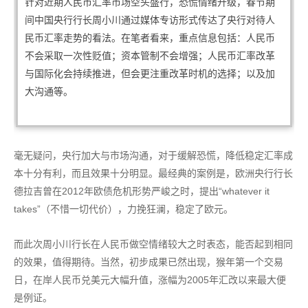
针对近期人民币汇率市场空头盛行，恐慌情绪升级，春节期
间中国
央行
行长周小川通过媒体专访形式传达了央行对待人
民币汇率走势的看法。在笔者看来，重点信息包括：人民币
不会采取一次性贬值；资本管制不会增强；人民币汇率改革
与国际化会持续推进，但会更注重改革时机的选择；以及加
大沟通等。
毫无疑问，央行加大与市场沟通，对于缓解恐慌，降低稳定汇率成
本十分有利，而且效果十分明显。最经典的案例是，欧洲央行行长
德拉吉曾在2012年欧债危机形势严峻之时，提出“whatever it
takes”（不惜一切代价），力挽狂澜，稳定了欧元。
而此次周小川行长在人民币做空情绪较大之时表态，能否起到相同
的效果，值得期待。当然，初步成果已然出现，猴年第一个交易
日，在岸人民币兑美元大幅升值，涨幅为2005年汇改以来最大便
是例证。