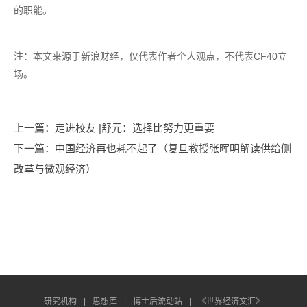
的职能。
注：本文
来源于新浪财经，仅代表作者个人观点，不代表CF40立
场。
上一篇
：走进校友 |舒元：选择比努力更重要
下一篇
：中国经济再也耗不起了（复旦教授张晖明解读供给侧
改革与微观经济）
研究机构
|
思想库
|
博士后流动站
|
《世界经济文汇》