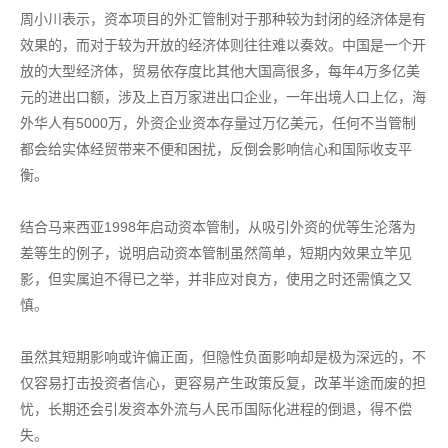
周小川表示，资本项目的外汇管制对于那种较为封闭的经济体是有
效果的，而对于较为开放的经济体则往往难以奏效。中国是一个开
放的大型经济体，贸易依存度比其他大国高很多，每年4万多亿美
元的进出口额，涉及上百万家进出口企业，一年出境人口上亿，海
外华人有5000万，外资企业资本存量过万亿美元，任何不当管制
都会给实体经贸带来不便和困扰，反倒会影响信心和国际收支平
衡。
结合马来西亚1998年启动资本管制，从吸引外资的优等生沦落为
差等生的例子，说明启动资本管制虽然简单，短期内效果立竿见
影，但实属迫不得已之举，并非应对良方，使用之时还需慎之又
慎。
虽然其短期影响或许偏正面，但隐性负面影响却是极为深远的，不
仅容易打击投资者信心，更容易产生政策反复，改革半途而废的担
忧，长期还会引发资本外流与人民币国际化进程的倒退，得不偿
失。