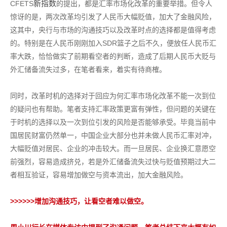
新指数
CFETS
的提出，都是汇率市场化改革的重要举措。但令人
惊讶的是，两次改革均引发了人民币大幅贬值，加大了金融风险，
这其中，央行与市场的沟通技巧以及改革时点的选择都是值得考虑
的。特别是在人民币刚刚加入SDR篮子之后不久，便放任人民币汇
率大跌，恰恰做实了前期看空者的判断，造成了后期人民币大贬与
外汇储备流失过多，在笔者看来，着实有待商榷。
同时，改革时机的选择对于回应为何汇率市场化改革不能一次到位
的疑问也有帮助。笔者支持汇率政策更富有弹性，但问题的关键在
于时机的选择以及一次到位引发的风险是否能够承受。毕竟当前中
国居民财富仍然单一，中国企业大部分也并未做人民币汇率对冲，
大幅贬值对居民、企业的冲击较大。而一旦居民、企业换汇意愿空
前强烈，容易造成挤兑，若是外汇储备流失过快与贬值预期过大二
者相互验证，容易增加做空与资本流出，加大金融风险。
>>>>>>
增加沟通技巧，让看空者难以做空。