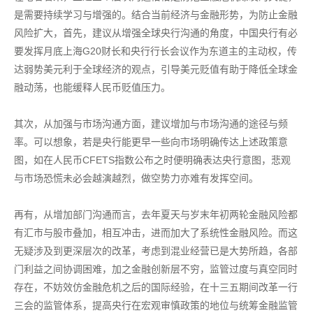
是需要持续学习与增强的。结合当前经济与金融形势，为防止金融
风险扩大，首先，建议从增强全球央行沟通的角度，中国央行有必
要发挥月底上海G20财长和央行行长会议作为东道主的主动权，传
达弱势美元利于全球经济的观点，引导美元贬值有助于降低全球金
融动荡，也能缓释人民币贬值压力。
其次，从加强与市场沟通方面，建议增加与市场沟通的途径与频
率。可以想象，若是央行能更早一些向市场明确传达上述政策意
图，如在人民币CFETS指数公布之时便明确表达央行意图，悲观
与市场恐慌未必会越演越烈，做空势力亦难有发挥空间。
再有，从增加部门沟通而言，去年夏天与岁末年初两轮金融风险都
有汇市与股市叠加，相互冲击，进而加大了系统性金融风险。而这
无疑涉及到更深层次的改革，考虑到混业经营已是大势所趋，各部
门利益之间协调困难，加之金融创新层不穷，监管过度与真空同时
存在，不妨效仿金融危机之后的国际经验，在十三五期间改革一行
三会的监管体系，提高央行在宏观审慎政策的地位与统筹金融监管