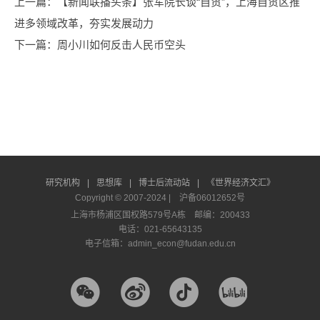
上一篇
：【新闻联播头条】张军院长谈“自贸”，上海自贸区推
进多领域改革，夯实发展动力
下一篇
：周小川如何反击人民币空头
研究机构
|
思想库
|
博士后流动站
|
《世界经济文汇》
Copyright © 2007-2024 |
沪备06012652号
上海市杨浦区国权路579号A栋 邮编：200433
电话：021-65643135
电子信箱：admin_econ@fudan.edu.cn