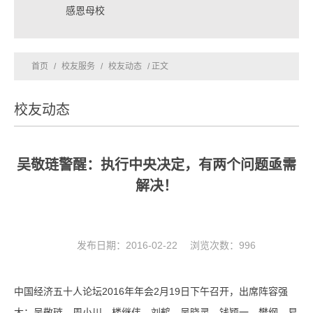
感恩母校
首页
/
校友服务
/
校友动态
/ 正文
校友动态
吴敬琏警醒：执行中央决定，有两个问题亟需
解决！
发布日期：2016-02-22 浏览次数：
996
中国经济五十人论坛2016年年会2月19日下午召开，出席阵容强
大：吴敬琏、周小川、楼继伟、刘鹤、吴晓灵、钱颖一、樊纲、易