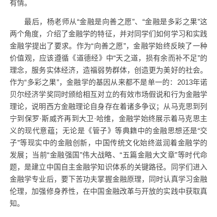
有情。
最后，杨老师从“金融是向善之愿”、“金融是多彩之果”这
两个角度，介绍了金融学的特征，并对同学们如何学习和实践
金融学提出了要求。作为“向善之愿”，金融学始终反映了一种
价值观，应该遵循《道德经》中“天之道，损有余而补不足”的
理念，服务实体经济，造福弱势群体，创造更为美好的社会。
作为“多彩之果”，金融学的基因从来都不是单一的：2013年诺
贝尔经济学奖同时颁给相互对立的有效市场假说和行为金融学
理论，说明西方金融理论自身存在着诸多争议；从马克思到列
宁到保罗·斯威齐再到大卫·哈维，金融学始终展示着马克思主
义的现代意蕴；无论是《管子》等典籍中的金融思想还是“交
子”等现实中的金融创新，中国传统文化始终滋润着金融学的
发展；当前“金融强国”伟大战略、“五篇金融大文章”等时代命
题，是建立中国自主金融学知识体系的关键路径。同学们进入
金融学专业后，要下苦功夫掌握金融原理，同时认真学习金融
伦理，加强修身养性，在中国金融改革与开放的实践中获取真
知。