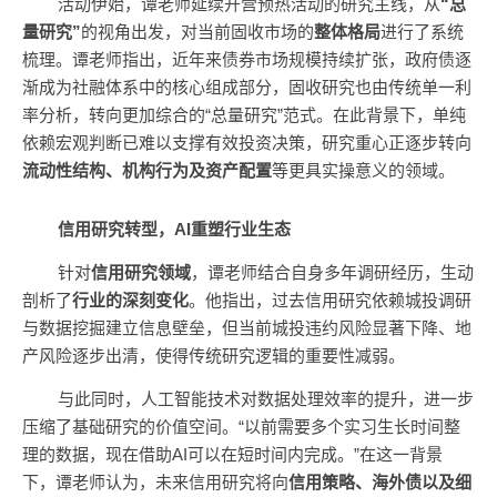
活动伊始，谭老师延续开营预热活动的研究主线，从
“总
量研究”
的视角出发，对当前固收市场的
整体格局
进行了系统
梳理。谭老师指出，近年来债券市场规模持续扩张，政府债逐
渐成为社融体系中的核心组成部分，固收研究也由传统单一利
率分析，转向更加综合的“总量研究”范式。在此背景下，单纯
依赖宏观判断已难以支撑有效投资决策，研究重心正逐步转向
流动性结构、机构行为及资产配置
等更具实操意义的领域。
信用研究转型，AI重塑行业生态
针对
信用研究领域
，谭老师结合自身多年调研经历，生动
剖析了
行业的深刻变化
。他指出，过去信用研究依赖城投调研
与数据挖掘建立信息壁垒，但当前城投违约风险显著下降、地
产风险逐步出清，使得传统研究逻辑的重要性减弱。
与此同时，人工智能技术对数据处理效率的提升，进一步
压缩了基础研究的价值空间。“以前需要多个实习生长时间整
理的数据，现在借助AI可以在短时间内完成。”在这一背景
下，谭老师认为，未来信用研究将向
信用策略、海外债以及细