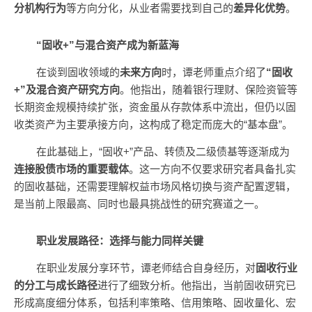
分机构行为
等方向分化，从业者需要找到自己的
差异化优势
。
“固收+”与混合资产成为新蓝海
在谈到固收领域的
未来方向
时，谭老师重点介绍了
“固收
+”及混合资产研究方向
。他指出，随着银行理财、保险资管等
长期资金规模持续扩张，资金虽从存款体系中流出，但仍以固
收类资产为主要承接方向，这构成了稳定而庞大的“基本盘”。
在此基础上，“固收+”产品、转债及二级债基等逐渐成为
连接股债市场的重要载体
。这一方向不仅要求研究者具备扎实
的固收基础，还需要理解权益市场风格切换与资产配置逻辑，
是当前上限最高、同时也最具挑战性的研究赛道之一。
职业发展路径：选择与能力同样关键
在职业发展分享环节，谭老师结合自身经历，对
固收行业
的分工与成长路径
进行了细致分析。他指出，当前固收研究已
形成高度细分体系，包括利率策略、信用策略、固收量化、宏