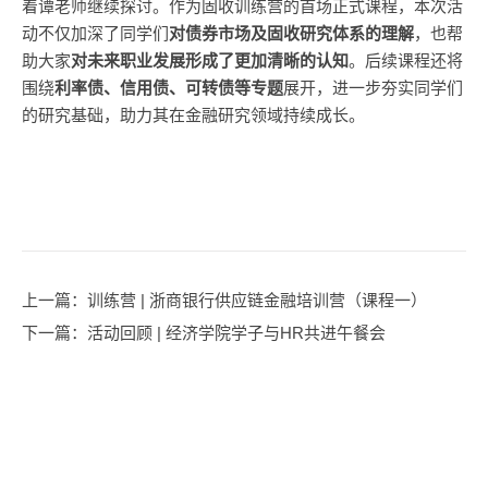
着谭老师继续探讨。作为固收训练营的首场正式课程，本次活
动不仅加深了同学们
对债券市场及固收研究体系的理解
，也帮
助大家
对未来职业发展形成了更加清晰的认知
。后续课程还将
围绕
利率债、信用债、可转债等专题
展开，进一步夯实同学们
的研究基础，助力其在金融研究领域持续成长。
上一篇
：训练营 | 浙商银行供应链金融培训营（课程一）
下一篇
：活动回顾 | 经济学院学子与HR共进午餐会