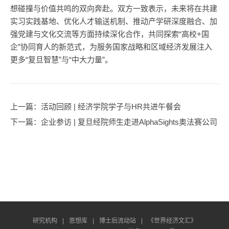
想碰撞与价值共鸣的双向奔赴。双方一致表示，未来将在共建
实习实践基地、优化人才输送机制、推动产学研深度融合、加
强党建与文化交流等方面持续深化合作，共同探索“高校+国
企”协同育人的新范式，为服务国家战略和区域经济发展注入
更多“复旦智慧”与“中大力量”。
上一篇
：活动回顾 | 经济学院学子与HR共进午餐会
下一篇
：企业参访 | 复旦经院师生走进AlphaSights奥法赛公司
研究机构
|
思想库
|
博士后流动站
|
《世界经济文汇》