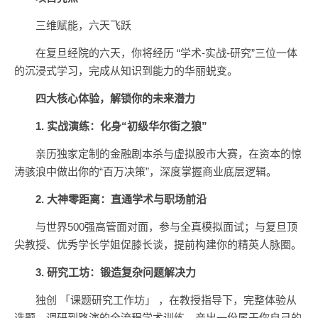
三维赋能，六天飞跃
在复旦经院的六天，你将经历 “学术-实战-研究”三位一体
的沉浸式学习，完成从知识到能力的华丽蜕变。
四大核心体验，解锁你的未来潜力
1. 实战演练：化身“初级华尔街之狼”
亲历独家定制的金融剧本杀与虚拟股市大赛，在资本的惊
涛骇浪中做出你的“百万决策”，深度掌握商业底层逻辑。
2. 大神零距离：直通学术与职场前沿
与世界500强高管面对面，参与全真模拟面试；与复旦顶
尖教授、优秀学长学姐促膝长谈，提前构建你的精英人脉圈。
3. 研究工坊：锻造复杂问题解决力
独创 「课题研究工作坊」 ，在教授指导下，完整体验从
选题、调研到路演的全流程学术训练，产出一份属于你自己的