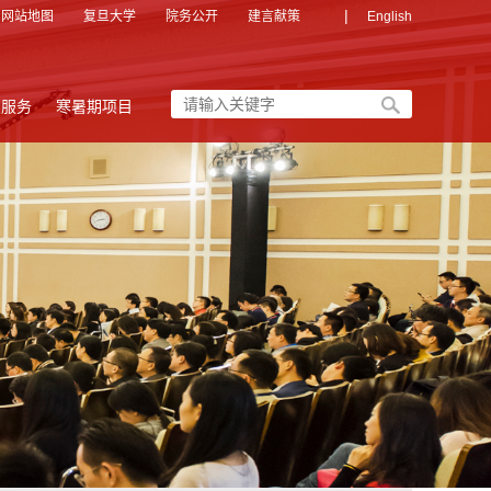
|
网站地图
复旦大学
院务公开
建言献策
English
友服务
寒暑期项目