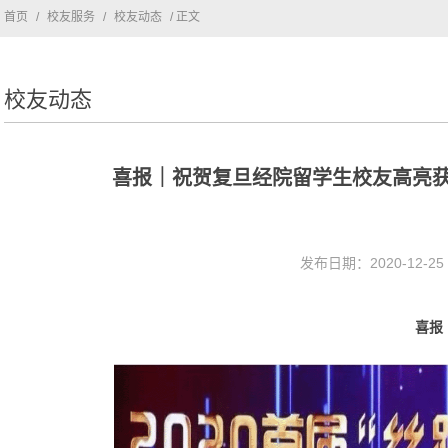
首页
/
校友服务
/
校友动态
/ 正文
校友动态
喜报｜祝贺复旦经院留学生校友高亮获2
发布日期：2020-12-2
喜报