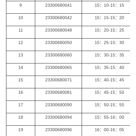
9
23300680041
1
5
：
1
0-1
5
：
15
10
23300680042
1
5
：
15
-1
5
：
2
0
11
23300680048
1
5
：
2
0-1
5
：
25
12
23300680050
1
5
：
25
-1
5
：
3
0
13
23300680060
1
5
：
3
0-1
5
：
3
5
14
23300680065
1
5
：
3
5
-1
5
：
40
15
23300680071
1
5
：
40-1
5
：
45
16
23300680081
1
5
：
45
-1
5
：
5
0
17
23300680090
1
5
：
5
0-1
5
：
55
18
23300680094
1
5
：
55
-16
：
0
0
19
23300680096
1
6
：
0
0-1
6
：
05