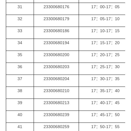
3
1
23300680176
1
7
：
0
0-1
7
：
05
32
23300680179
1
7
：
05
-1
7
：
1
0
33
23300680186
1
7
：
1
0-1
7
：
15
34
23300680194
1
7
：
15
-1
7
：
2
0
35
23300680200
1
7
：
2
0-1
7
：
25
36
23300680203
1
7
：
25
-1
7
：
3
0
37
23300680204
1
7
：
3
0-1
7
：
3
5
38
23300680210
1
7
：
3
5
-1
7
：
40
39
23300680213
1
7
：
40-1
7
：
45
40
23300680239
1
7
：
45
-1
7
：
5
0
4
1
23300680259
1
7
：
5
0-1
7
：
55