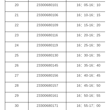
20
23300680101
1
6
：
05
-1
6
：
1
0
21
23300680106
1
6
：
1
0-1
6
：
15
22
23300680109
1
6
：
15
-1
6
：
2
0
23
23300680116
1
6
：
2
0-1
6
：
25
24
23300680119
1
6
：
25
-1
6
：
3
0
25
23300680130
1
6
：
3
0-1
6
：
3
5
26
23300680145
1
6
：
3
5
-1
6
：
40
27
23300680156
1
6
：
40-1
6
：
45
28
23300680157
1
6
：
45
-1
6
：
5
0
29
23300680161
1
6
：
5
0-1
6
：
55
30
23300680171
1
6
：
55
-1
7
：
0
0