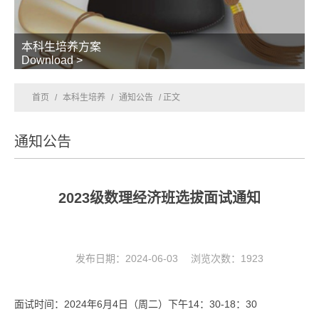
本科生培养方案
Download >
首页
/
本科生培养
/
通知公告
/ 正文
通知公告
2023级数理经济班选拔面试通知
发布日期：2024-06-03 浏览次数：
1923
面试时间：
20
24
年
6
月
4
日（周
二
）
下午
14
：
30-
1
8
：
3
0