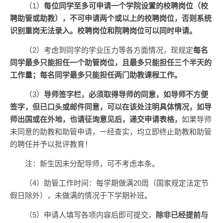
（1）
每位同学至多可申请一个学院设置的校聘岗位（校
聘助管或助教），不可申请两个或以上的校聘岗位，否则系统
识别重岗无法录入。校聘岗位和院聘岗位可以同时申请。
（2）考虑到同学的学业压力等各方面情况，现规定
每名
同学最多只能担任一个助管岗位，且最多只能担任三个半天的
工作量；每名同学最多只能担任两门助教课程工作。
（3）
导师签字栏，必须取得导师的同意，如导师不方便
签字，但已口头或邮件同意，可以在该处注明具体情况，如导
师出国或在外地，也请征询意见后，递交申请表格，
如果导师
未同意的助教和助管申请，一经查实，均立即终止助教和助管
的聘任并予以批评教育！
注：新生因未分配导师，可不考虑本条。
（4）助管工作时间：每学期做满20周（国家规定法定节
假日除外），未做满的情况于下学期补班。
（5）申请人填写各项内容后即可提交，
除非已经提前与