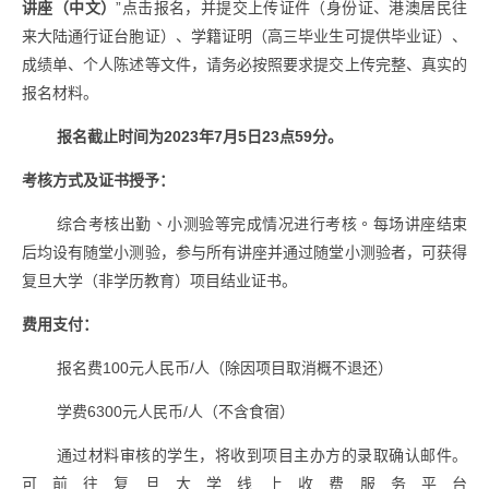
讲座（中文）
”点击报名，并提交上传证件（身份证、港澳居民往
来大陆通行证台胞证）、学籍证明（高三毕业生可提供毕业证）、
成绩单、个人陈述等文件，请务必按照要求提交上传完整、真实的
报名材料。
报名截止时间为
2023
年
7
月
5
日
23
点
59
分。
考核方式及证书授予：
综合考核出勤、小测验等完成情况进行考核。
每场讲座结束
后均设有随堂小测验，参与所有讲座并通过随堂小测验者，可获得
复旦大学（非学历教育）项目结业证书。
费用支付：
报名费
100
元人民币
/
人（除因项目取消概不退还）
学费
6300
元人民币
/
人（不含食宿）
通过材料审核的学生，将收到项目主办方的录取确认邮件。
可前往复旦大学线上收费服务平台