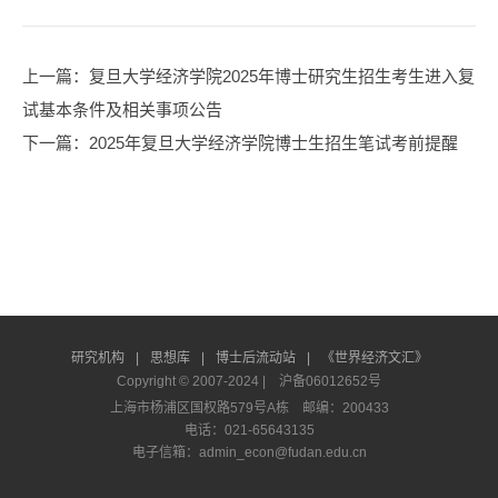
上一篇
：复旦大学经济学院2025年博士研究生招生考生进入复
试基本条件及相关事项公告
下一篇
：2025年复旦大学经济学院博士生招生笔试考前提醒
研究机构
|
思想库
|
博士后流动站
|
《世界经济文汇》
Copyright © 2007-2024 |
沪备06012652号
上海市杨浦区国权路579号A栋 邮编：200433
电话：021-65643135
电子信箱：admin_econ@fudan.edu.cn