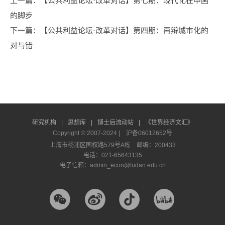
上一篇
：【公共利益论坛·改革对话】第七期：现代化在中国
的脚步
下一篇
：【公共利益论坛·改革对话】第四期：再辩城市化的
对与错
研究机构
|
思想库
|
博士后流动站
|
《世界经济文汇》
Copyright © 2007-2024 |
沪备06012652号
上海市杨浦区国权路579号A栋 邮编：200433
电话：021-65643135
电子信箱：admin_econ@fudan.edu.cn