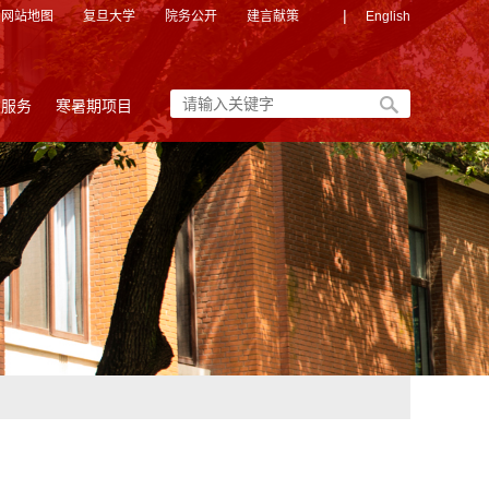
|
网站地图
复旦大学
院务公开
建言献策
English
友服务
寒暑期项目