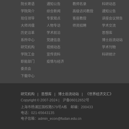
院长寄语
通知公告
教师名录
科研动态
学院简介
综合新闻
高级访问教授
通知公告
现任领导
专家观点
客座教授
讲座会议预告
大师鸿儒
人物专访
师资招聘
学术交流
历史沿革
学术前沿
思想库
系所中心
党建信息
博士后流动站
研究机构
视频动态
学术刊物
学院工会
宣传资料
科研统计
职能部门
疫情与经济
委员会
下载中心
研究机构
|
思想库
|
博士后流动站
|
《世界经济文汇》
Copyright © 2007-2024 |
沪备06012652号
上海市杨浦区国权路579号A栋 邮编：200433
电话：021-65643135
电子信箱：admin_econ@fudan.edu.cn