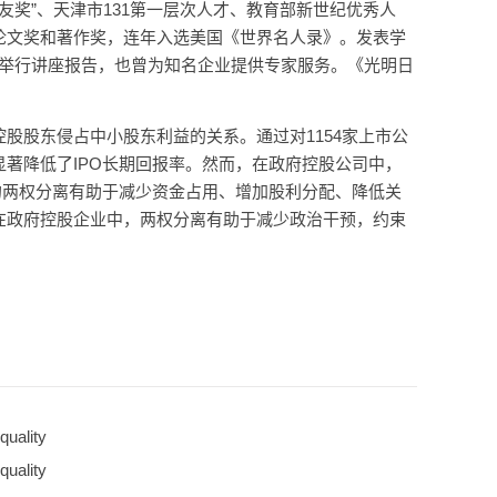
益友奖”、天津市131第一层次人才、教育部新世纪优秀人
论文奖和著作奖，连年入选美国《世界名人录》。发表学
余国举行讲座报告，也曾为知名企业提供专家服务。《光明日
股股东侵占中小股东利益的关系。通过对1154家上市公
著降低了IPO长期回报率。然而，在政府控股公司中，
的两权分离有助于减少资金占用、增加股利分配、降低关
在政府控股企业中，两权分离有助于减少政治干预，约束
uality
uality