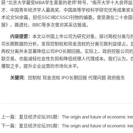
获 “北京大学最受MBA学生喜爱的老师”称号、“南开大学十大良师
才、中国青年经济学人最高奖、中国高等学校科学研究优秀成果奖
术论文50余篇，担任SSCI和CSSCI刊物的编委。曾受邀在二十
报》、路透社、BBC等多次曾对其采访报道。
内容提要：
本文以中国上市公司为研究对象，探讨两权分离与控
司长期数据的分析，发现控制权和现金流权的分离引致利益侵占，显
两权分离并未显著降低公司IPO长期回报。实际上，政府控股公司
联交易，也能减轻社会性负担和降低经理人代理成本。我们认为，
攫取之手，提升企业运营的市场化水平。
关
键
词
：控制权 现金流权 IPO长期回报 代理问题 政府股东
上一篇
：复旦经济论坛391期：The origin and future of economic ineq
下一篇
：复旦经济论坛391期：The origin and future of economic ineq