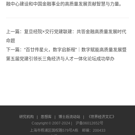
融中心建设和中国金融事业的高质量发展贡献智慧与力量。
上一篇
：复旦经院×交行党建联建：共答金融高质量发展时代
命题
下一篇
：“百廿传星火，数字启新程”｜数字赋能高质量发展暨
第五届党建引领长三角经济与人才一体化论坛成功举办
研究机构
|
思想库
|
博士后流动站
|
《世界经济文汇》
Copyright © 2007-2024 |
沪备06012652号
上海市杨浦区国权路579号A栋 邮编：200433