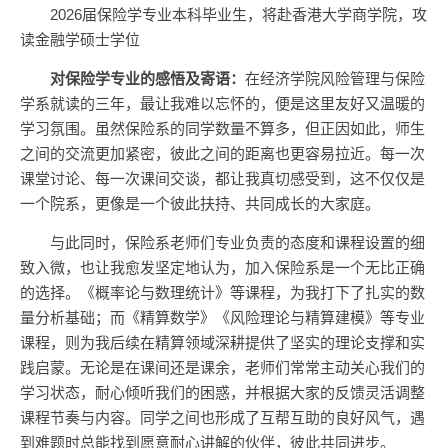
2026届保险学专业本科毕业生，将赴香港大学商学院，攻
读金融学硕士学位
对
保险学专业
的感悟及寄语：
在经济学院风险管理与保险
学系就读的三年，最让我难以忘怀的，便是这里友好又温暖的
学习氛围。虽然保险系的同学数量不算多，但正因如此，师生
之间的交流更加紧密，彼此之间的距离也更容易拉近。每一次
课堂讨论、每一次课间交谈，都让我真切感受到，这不仅仅是
一个院系，更像是一个彼此扶持、共同成长的大家庭。
与此同时，保险系老师们专业负责的态度和课程设置的细
致入微，也让我愈发坚定地认为，加入保险系是一个无比正确
的选择。《概率论与数理统计》等课程，为我打下了扎实的数
量分析基础；而《精算数学》《风险理论与精算建模》等专业
课程，则为我后续在精算领域深耕提供了坚实的理论支撑和实
践启蒙。无论是在课间还是课余，老师们常常主动关心我们的
学习状态，耐心倾听我们的困惑，并根据大家的反馈灵活调整
课程节奏与内容。同学之间也形成了互帮互助的良好风气，遇
到难题时总能找到愿意耐心讲解的伙伴，彼此共同进步。