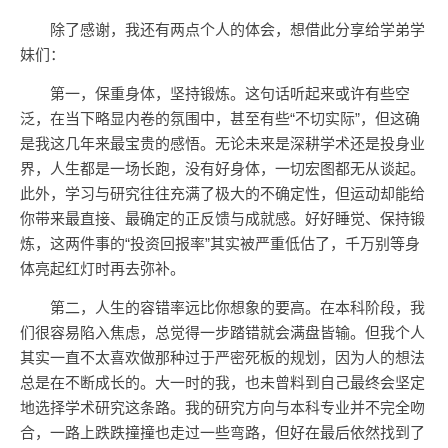
除了感谢，我还有两点个人的体会，想借此分享给学弟学
妹们：
第一，保重身体，坚持锻炼。这句话听起来或许有些空
泛，在当下略显内卷的氛围中，甚至有些“不切实际”，但这确
是我这几年来最宝贵的感悟。无论未来是深耕学术还是投身业
界，人生都是一场长跑，没有好身体，一切宏图都无从谈起。
此外，学习与研究往往充满了极大的不确定性，但运动却能给
你带来最直接、最确定的正反馈与成就感。好好睡觉、保持锻
炼，这两件事的“投资回报率”其实被严重低估了，千万别等身
体亮起红灯时再去弥补。
第二，人生的容错率远比你想象的要高。在本科阶段，我
们很容易陷入焦虑，总觉得一步踏错就会满盘皆输。但我个人
其实一直不太喜欢做那种过于严密死板的规划，因为人的想法
总是在不断成长的。大一时的我，也未曾料到自己最终会坚定
地选择学术研究这条路。我的研究方向与本科专业并不完全吻
合，一路上跌跌撞撞也走过一些弯路，但好在最后依然找到了