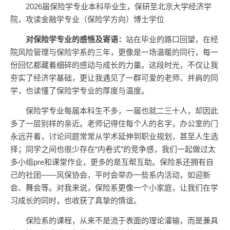
2026届保险学专业本科毕业生，保研至北京大学经济学
院，攻读金融学专业（保险学方向）博士学位
对保险学专业的感悟及寄语：
站在毕业的路口回望，在经
院风险管理与保险学系的三年，更像是一场温暖的同行，每一
份回忆都藏着细碎的感动与成长的力量。这段时光，不仅让我
夯实了经济学基础，更让我遇见了一群可爱的老师、并肩的同
学，也读懂了保险学专业的厚度与温度。
保险学专业每届本科生不多，一届也就二三十人，却因此
多了一层别样的亲近。老师记得住每个人的名字，办公室的门
永远开着，讨论问题常常从学术延伸到职业规划，甚至人生选
择；同学之间也很少存在“内卷式”的竞争感，我们一起做过太
多小组pre和课堂作业，更多的是互帮互助。保险系还拥有自
己的社团——风保协会，平时会举办一些系内活动，如迎新
会、舞会等。对我来说，保险系更像一个小家庭，让我们在学
习成长的同时，也收获了真挚的情谊。
保险系的课程，从来不是流于表面的理论灌输，而是兼具