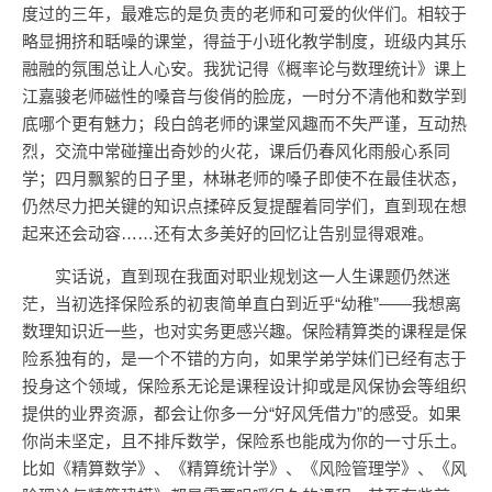
度过的三年，最难忘的是负责的老师和可爱的伙伴们。相较于
略显拥挤和聒噪的课堂，得益于小班化教学制度，班级内其乐
融融的氛围总让人心安。我犹记得《概率论与数理统计》课上
江嘉骏老师磁性的嗓音与俊俏的脸庞，一时分不清他和数学到
底哪个更有魅力；段白鸽老师的课堂风趣而不失严谨，互动热
烈，交流中常碰撞出奇妙的火花，课后仍春风化雨般心系同
学；四月飘絮的日子里，林琳老师的嗓子即使不在最佳状态，
仍然尽力把关键的知识点揉碎反复提醒着同学们，直到现在想
起来还会动容……还有太多美好的回忆让告别显得艰难。
实话说，直到现在我面对职业规划这一人生课题仍然迷
茫，当初选择保险系的初衷简单直白到近乎“幼稚”——我想离
数理知识近一些，也对实务更感兴趣。保险精算类的课程是保
险系独有的，是一个不错的方向，如果学弟学妹们已经有志于
投身这个领域，保险系无论是课程设计抑或是风保协会等组织
提供的业界资源，都会让你多一分“好风凭借力”的感受。如果
你尚未坚定，且不排斥数学，保险系也能成为你的一寸乐土。
比如《精算数学》、《精算统计学》、《风险管理学》、《风