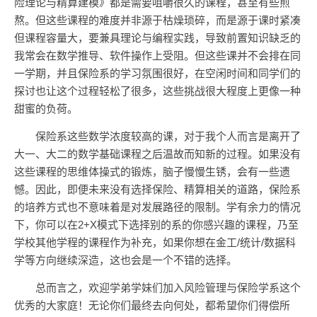
险理论与精算建模》都是需要咀嚼很久的课程，甚至有些煎
熬。但这些课程的难度并非源于枯燥琐碎，而是源于课时紧凑
但课程容量大，要兼具理论与编程实践，导致前置知识缺乏的
我常会在数学推导、软件操作上受阻。但这些课并不会排在同
一学期，并且保险系的学习氛围很好，在空闲时间和同学们的
探讨也让这个过程轻松了很多，这些挑战很大程度上更像一种
甜蜜的负荷。
保险系这些数学浓度较高的课，对于我个人而言是离开了
大一、大二的数学基础课程之后温故而知新的过程。如果没有
这些课程的思维体操式的锻炼，脑子慢慢生锈，会有一些遗
憾。因此，即便未来没有选择保险、精算相关的道路，保险系
的培养方式也不意味着是对发展路径的限制。学有余力的情况
下，你可以在2+X模式下选择别的系的你感兴趣的课程，乃至
学校其他学程的课程作为补充，如果你想在金工/统计/数据科
学等方向继续深造，这也会是一个不错的选择。
总而言之，欢迎学弟学妹们加入风险管理与保险学系这个
优秀的大家庭！无论你们最终去向何处，都希望你们得偿所