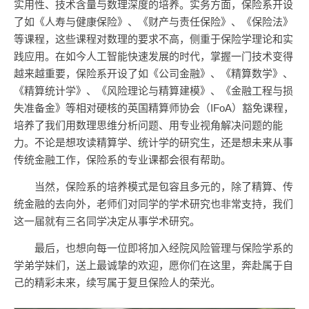
实用性、技术含量与数理深度的培养。实务方面，保险系开设
了如《人寿与健康保险》、《财产与责任保险》、《保险法》
等课程，这些课程对数理的要求不高，侧重于保险学理论和实
践应用。在如今人工智能快速发展的时代，掌握一门技术变得
越来越重要，保险系开设了如《公司金融》、《精算数学》、
《精算统计学》、《风险理论与精算建模》、《金融工程与损
失准备金》等相对硬核的英国精算师协会（IFoA）豁免课程，
培养了我们用数理思维分析问题、用专业视角解决问题的能
力。不论是想攻读精算学、统计学的研究生，还是想未来从事
传统金融工作，保险系的专业课都会很有帮助。
当然，保险系的培养模式是包容且多元的，除了精算、传
统金融的去向外，老师们对同学的学术研究也非常支持，我们
这一届就有三名同学决定从事学术研究。
最后，也想向每一位即将加入经院风险管理与保险学系的
学弟学妹们，送上最诚挚的欢迎，愿你们在这里，奔赴属于自
己的精彩未来，续写属于复旦保险人的荣光。