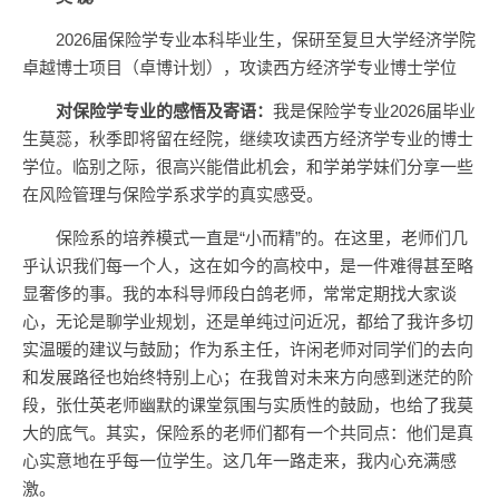
2026届保险学专业本科毕业生，保研至复旦大学经济学院
卓越博士项目（卓博计划），攻读西方经济学专业博士学位
对保险学专业的感悟及寄语：
我是保险学专业2026届毕业
生莫蕊，秋季即将留在经院，继续攻读西方经济学专业的博士
学位。临别之际，很高兴能借此机会，和学弟学妹们分享一些
在风险管理与保险学系求学的真实感受。
保险系的培养模式一直是“小而精”的。在这里，老师们几
乎认识我们每一个人，这在如今的高校中，是一件难得甚至略
显奢侈的事。我的本科导师段白鸽老师，常常定期找大家谈
心，无论是聊学业规划，还是单纯过问近况，都给了我许多切
实温暖的建议与鼓励；作为系主任，许闲老师对同学们的去向
和发展路径也始终特别上心；在我曾对未来方向感到迷茫的阶
段，张仕英老师幽默的课堂氛围与实质性的鼓励，也给了我莫
大的底气。其实，保险系的老师们都有一个共同点：他们是真
心实意地在乎每一位学生。这几年一路走来，我内心充满感
激。