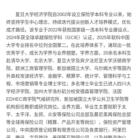
复旦大学经济学院自2002年设立保险学本科专业以来，始
终坚持学生中心理念，持续迭代拔尖创新人才培养模式，优化
成才路径。该专业于2022年获批国家级一流本科专业建设点，
2024年获全球卓越保险学科（GCIE）认证，2025年软科中国
大学专业排名中位列全国第二。在此培养体系下，涌现出一批
优秀学子，成长为学界与业界翘楚。学界方面，20余名本科生
赴清华大学、北京大学、复旦大学及宾夕法尼亚大学沃顿商学
院、欧洲工商管理学院、新加坡国立大学、乌尔姆大学等国内
外高校攻读经济学、金融学、精算学、统计学、管理科学与工
程、市场营销等专业博士学位；多名博士毕业生已进入四川大
学经济学院、加州大学洛杉矶分校安德森管理学院、法国
EDHEC商学院气候研究所、新加坡国立大学公共卫生学院等
机构担任教职或研究岗位。业界方面，毕业生主要就职于太
平、太平洋、友邦、众安等保险公司总部及慕尼黑再保险总部
等全球再保险公司（精算、产品开发等岗位），保险资产管理
公司，中央国债登记结算有限责任公司及各类银行，阿里巴
巴、腾讯、字节跳动、美团等互联网公司，以及战略咨询公