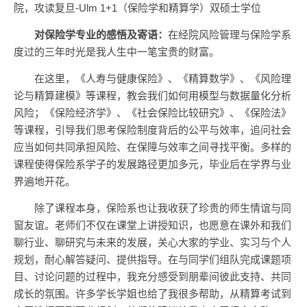
院，攻读复旦-Ulm 1+1（保险学和精算学）双硕士学位
对
保险学专业
的感悟及寄语：
在经院风险管理与保险学系
度过的三年时光是我人生中一笔宝贵的财富。
在这里，《人寿与健康保险》、《精算数学》、《风险理
论与精算建模》等课程，教会我们如何用模型与数据量化分析
风险；《保险经济学》、《社会保险比较研究》、《保险法》
等课程，引导我们思考保险制度背后的公平与效率，追问社会
应当如何共同承担风险、在保障与效率之间寻找平衡。多样的
课程使得保险系学子的发展路径更加多元，毕业后在学界与业
界遍地开花。
除了课程本身，保险系也让我收获了珍贵的师生情谊与同
窗友谊。老师们不仅在课堂上讲授知识，也愿意在课外和我们
聊行业、聊研究与未来的发展，关心大家的学业、实习与个人
规划，耐心解答疑问、提供指导。在与同学们组队完成课题项
目、讨论问题的过程中，我充分感受到朋辈间彼此支持、共同
成长的氛围。许多学长学姐也给了我很多帮助，从精算考试到