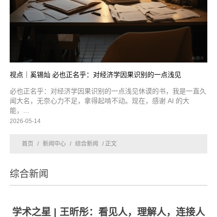
视点｜奚锡灿 必也正名乎：对经济学因果识别的一点浅见
必也正名乎：对经济学因果识别的一点浅见休谟的书，我是一直久
闻大名，无奈心力不足，拿得起啃不动。现在，感谢 AI 的大
能，...
2026-05-14
首页
/
新闻中心
/
综合新闻
/ 正文
综合新闻
学术之星 | 王昕彤：看见人，理解人，连接人