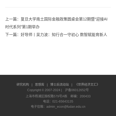
上一篇
：复旦大学南土国际金融政策圆桌会第12期暨“迎接AI
时代系列”第1期举办
下一篇
：好导师丨吴力波：知行合一守初心 数智赋能育新人
研究机构
|
思想库
|
博士后流动站
|
《世界经济文汇》
Copyright © 2007-2024 |
沪备06012652号
上海市杨浦区国权路579号A栋 邮编：200433
电话：021-65643135
电子信箱：admin_econ@fudan.edu.cn