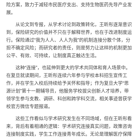
险方案，致力于减轻市民医疗支出、支持生物医药先导产业发
展。
从论文到专报，从学术讨论到政策转化，王昕彤逐渐意识
到，保险研究的价值并不只在于解释世界，也在于改进制度运
行。保险通过“我为人人、人人为我”的机制连接分散个体，分
担不确定风险；而研究者的责任，则是努力让这样的机制更加
公平、有效、可持续，让制度真正触达生活。
这种“连接”，也延伸到更大的学术共同体和育人场景中。
在复旦就读期间，王昕彤连续六年参与学校本科招生宣传工
作，并在学生入校后持续给予关怀和指导；作为复旦大学“思
源计划”第十一期辅导员，他服务学校拔尖创新人才培养，带
领学生参与支教、调研、科创和跨学科交流，相关事迹曾获学
校官方微信专题报道。
这些工作看似与学术研究发生在不同场域，但在王昕彤看
来，背后有着相通的逻辑：学术研究连接真实问题，政策咨询
连接制度实践，学生工作连接青年成长。无论是理解医疗保障