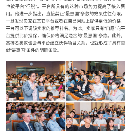
也被平台“征税”。平台所具有的这种市场势力提高了接入费
用。他进一步指出，直接禁止“最惠国”条款的效果往往有限。
一旦发现卖家在其它平台或者在自己网站上提供更低的价格，
平台可以下调该卖家的推荐排名。为此，卖家只有“自愿”向平
台提供比价担保，确保价格满足隐含的“最惠国”条款。此外，
高排名卖家也会与平台建立伙伴项目关系，也就形成了具有类
似“最惠国”条件的明确条款。