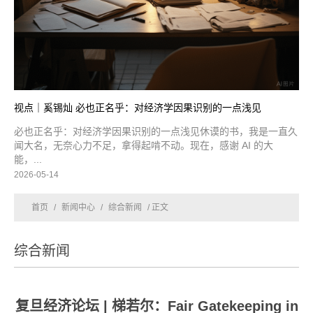
视点｜奚锡灿 必也正名乎：对经济学因果识别的一点浅见
必也正名乎：对经济学因果识别的一点浅见休谟的书，我是一直久
闻大名，无奈心力不足，拿得起啃不动。现在，感谢 AI 的大
能，...
2026-05-14
首页
/
新闻中心
/
综合新闻
/ 正文
综合新闻
复旦经济论坛 | 梯若尔：Fair Gatekeeping in