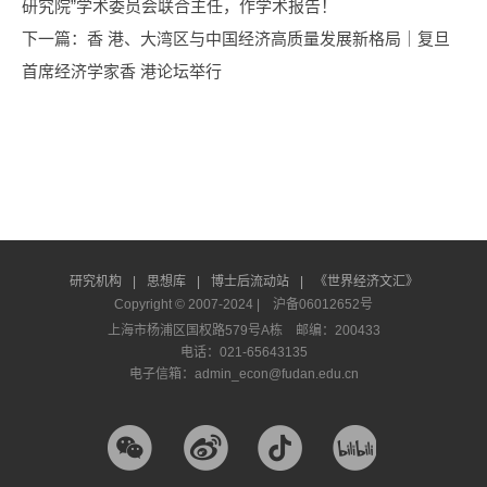
研究院”学术委员会联合主任，作学术报告！
下一篇
：香 港、大湾区与中国经济高质量发展新格局｜复旦
首席经济学家香 港论坛举行
研究机构
|
思想库
|
博士后流动站
|
《世界经济文汇》
Copyright © 2007-2024 |
沪备06012652号
上海市杨浦区国权路579号A栋 邮编：200433
电话：021-65643135
电子信箱：admin_econ@fudan.edu.cn