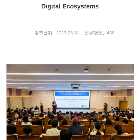
Digital Ecosystems
发布日期：2023-05-31 浏览次数：
456