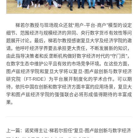
梯若尔教授与现场观众还就“用户-平台-商户”模型的设定
细节、范围经济与规模经济的异同、央行数字货币有效性等问
题展开讨论。最后，梯若尔教授感谢复旦大学及经济学院的邀
请。他呼吁经济学界要去承担更大责任，不断发展新的知识，
由此指导决策者和反垄断机构做好数字经济时代的“守门员”，
在数字生态中维护公平且有效的市场竞争环境。在这些方面，
图卢兹经济学院和复旦大学将以复旦-图卢兹创新与数字经济
研究院（FT-RIDE）为平台展开制度化的学术合作。可以期
待，依托中国在创新和数字经济方面丰富的应用场景，复旦大
学和图卢兹经济学院的强强联合必将形成值得期待的丰富成
果。
上一篇
：诺奖得主让·梯若尔担任“复旦-图卢兹创新与数字经济