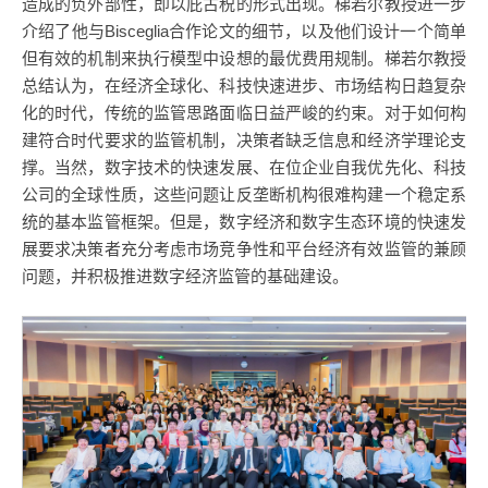
造成的负外部性，即以庇古税的形式出现。梯若尔教授进一步
介绍了他与Bisceglia合作论文的细节，以及他们设计一个简单
但有效的机制来执行模型中设想的最优费用规制。梯若尔教授
总结认为，在经济全球化、科技快速进步、市场结构日趋复杂
化的时代，传统的监管思路面临日益严峻的约束。对于如何构
建符合时代要求的监管机制，决策者缺乏信息和经济学理论支
撑。当然，数字技术的快速发展、在位企业自我优先化、科技
公司的全球性质，这些问题让反垄断机构很难构建一个稳定系
统的基本监管框架。但是，数字经济和数字生态环境的快速发
展要求决策者充分考虑市场竞争性和平台经济有效监管的兼顾
问题，并积极推进数字经济监管的基础建设。