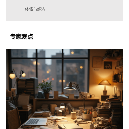
疫情与经济
专家观点