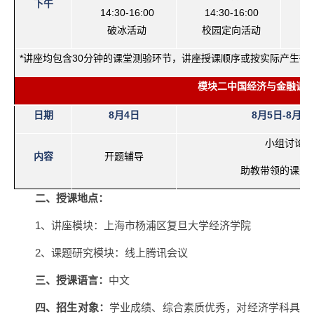
下午
14:30-16:00
14:30-16:00
怎
破冰活动
校园定向活动
*
讲座均包含
30
分钟的课堂测验环节，讲座授课顺序或按实际产生微
模块二中国经济与金融课
日期
8
月
4
日
8
月
5
日
-8
月
8
小组讨论
内容
开题辅导
助教带领的课题
二、授课地点：
1、讲座模块：上海市杨浦区复旦大学经济学院
2、课题研究模块：线上腾讯会议
三、授课语言：
中文
四、招生对象：
学业成绩、综合素质优秀，对经济学科具