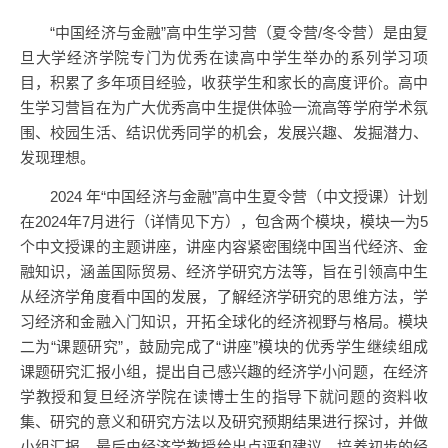
“中国经济与金融”高中生学习营（夏令营/冬令营）是由复
旦大学经济学院专门为优秀在读高中学生举办的系列学习项
目，积累了多年项目经验，收获学生和家长的高度评价。高中
生学习营旨在为广大优秀高中生提供体验一流高等学府学术氛
围、校园生活、结识优秀同学的机会，发展兴趣、发掘潜力、
发现理想。
2024 年“中国经济与金融”高中生夏令营（中文授课）计划
在2024年7月进行（详情见下方），包含两个模块，模块一为5
个中文授课的主题讲座，讲座内容紧密围绕中国当代经济、金
融知识，涵盖国际贸易、经济学研究方法等，旨在引领高中生
从经济学角度看中国的发展，了解经济学研究的思维方法，学
习经济和金融入门知识，开拓全球化的经济视野与格局。模块
二为“课题研究”，鼓励完成了“讲座”模块的优秀学生继续组成
课题研究汇报小组，提出自己感兴趣的经济学小问题，在经济
学教授和复旦经济学院在读博士生的指导下就问题的资料收
集、研究的意义和研究方法以及研究预期结果进行探讨，并做
小组汇报，最后由经济学教授给出点评和建议，培养初步的经