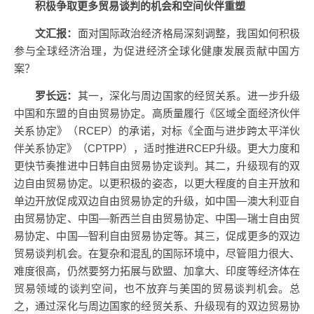
积极争取更多贸易谈判的机会和空间伙伴重塑
文汇报：
面对国际政治经济格局深刻调整，我国如何积极
参与全球经济治理，为促进经济全球化健康发展贡献中国方
案？
罗长远：
其一，深化与周边国家的经贸关系。进一步升级
中国和东盟的自由贸易协定。高质量履行《区域全面经济伙伴
关系协定》（RCEP）的承诺，对标《全面与进步跨太平洋伙
伴关系协定》（CPTPP），适时推进RCEP升级。更大力度和
更快节奏推进中日韩自由贸易协定谈判。其二，升级现有的双
边自由贸易协定。以更积极的姿态，以更大程度的自主开放和
单边开放促成双边自由贸易协定的升级，如中国—澳大利亚自
由贸易协定、中国—新西兰自由贸易协定、中国—瑞士自由贸
易协定、中国—智利自由贸易协定等。其三，促成更多的双边
贸易谈判机会。在复杂和混乱的国际环境中，尽管阻力很大、
难度很高，仍然要努力拓展与欧盟、加拿大、印度等经济体在
贸易领域的谈判空间，也不放弃与美国的贸易谈判机会。总
之，通过深化与周边国家的经贸关系、升级现有的双边贸易协