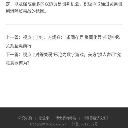
定，以及促成更多的双边贸易谈判机会，积极争取通过贸易谈
判消除贸易战的诱因。
上一篇
：视点 | 丁纯、方炯升：“求同存异 聚同化异”推动中欧
关系互惠前行
下一篇
：视点 |“对等关税”已沦为数字游戏，美方“损人害己”究
竟意欲何为？
研究机构
|
思想库
|
博士后流动站
|
《世界经济文汇》
Copyright © 2007-2024 |
沪备06012652号