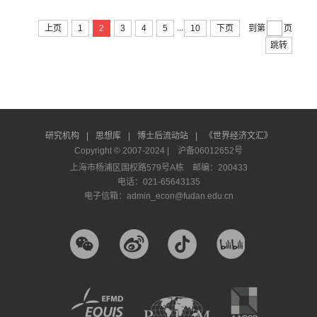
...
上页
1
2
3
4
5
10
下页
到第
页
跳转
研究机构
|
思想库
|
博士后流动站
|
《世界经济文汇》
Copyright © 2007-2024 |
沪备06012652号
上海市杨浦区国权路579号A栋 邮编：200433
电话：021-65643135
电子信箱：admin_econ@fudan.edu.cn