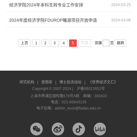
经济学院2024年本科生转专业工作安排
2024-03-25
2024年度经济学院FDUROP曦源项目开放申请
2024-03-06
上页
1
2
3
4
5
下页
到第
页
跳转
研究机构
|
思想库
|
博士后流动站
|
《世界经济文汇》
Copyright © 2007-2024 |
沪备06012652号
上海市杨浦区国权路579号A栋 邮编：200433
电话：021-65643135
电子信箱：admin_econ@fudan.edu.cn